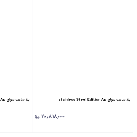
بند ساعت سواچ stainless Steel Edition Ap
بند ساعت سواچ Ap (پوست كروكوديل)
۱۱۰٫۸۱۸٫۰۰۰