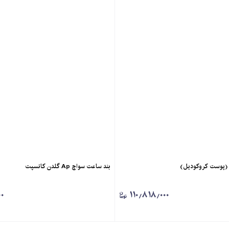
بند ساعت سواچ Ap گلدن كانسپت
۰
۱۱۰٫۸۱۸٫۰۰۰