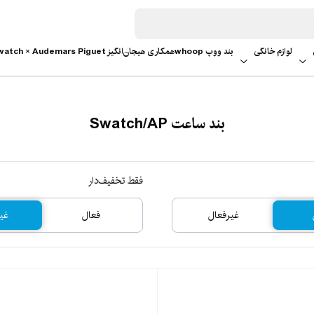
لوازم خانگی
بند ووپ whoop
همکاری هیجان‌انگیز Swatch × Audemars Piguet
بند ساعت Swatch/AP
فقط تخفیف‌دار
غیرفعال
فعال
غی