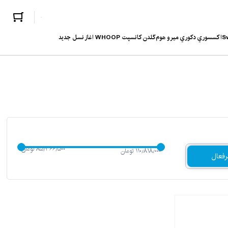
بند ساعت Swatch/AP
اكسسوري دكوري ميرو هوم
گلدن کانسپت WHOOP آغاز نسل جدید
۸۵٫۳۶۶٫۵۰۰ تومان
۱۱۰٫۸۱۸٫۰۰۰ تومان
رفعال