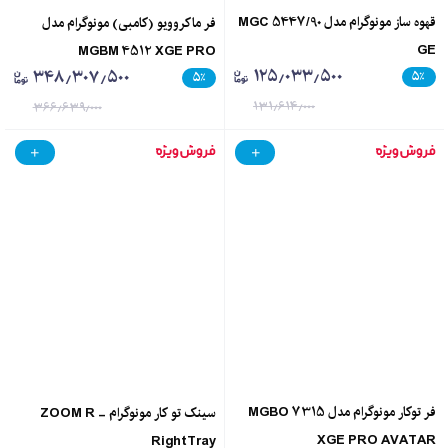
قهوه ساز مونوگرام مدل MGC 5447/90
فر ماکروویو (کامبی) مونوگرام مدل
GE
MGBM 4512 XGE PRO
۱۲۵٫۰۳۳٫۵۰۰
۳۴۸٫۳۰۷٫۵۰۰
۵
٪
۵
٪
۱۳۱٫۶۱۴٫۰۰۰
۳۶۶٫۶۳۹٫۰۰۰
فر توکار مونوگرام مدل MGBO 7315
سینک تو کار مونوگرام - ZOOM R
XGE PRO AVATAR
RightTray