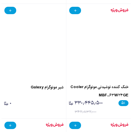
خنک کننده نوشیدنی مونوگرام Cooler
شیر مونوگرام Galexy
MBF-63W24GE
۳۳۰٫۴۴۵٫۵۰۰
۰
۵
٪
۳۴۷٫۸۳۷٫۰۰۰