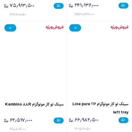
۲۴۱٫۱۳۶٫۰۰۰
۷۵٫۹۱۳٫۵۰۰
۵
٪
۵
٪
۲۵۳٫۸۲۷٫۰۰۰
۷۹٫۹۰۸٫۵۰۰
سینک تو کار مونوگرام Line pure 116
سینک تو کار مونوگرام Kambino 88R
left tray
۶۶٫۹۸۲٫۵۰۰
۶۲٫۵۱۷٫۰۰۰
۵
٪
۵
٪
۷۰٫۵۰۷٫۵۰۰
۶۵٫۸۰۷٫۰۰۰