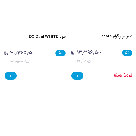
شیر مونوگرام Basic
هود DC Dual WHITE
۱۳٫۳۹۶٫۵۰۰
۳۰٫۳۶۵٫۵۰۰
۵
٪
۵
٪
۱۴٫۱۰۱٫۵۰۰
۳۱٫۹۶۳٫۵۰۰