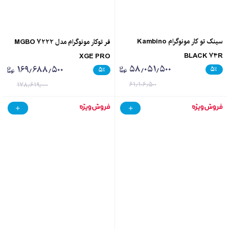
سینک تو کار مونوگرام Kambino
فر توکار مونوگرام مدل MGBO 7222
BLACK 74R
XGE PRO
۵۸٫۰۵۱٫۵۰۰
۱۶۹٫۶۸۸٫۵۰۰
۵
٪
۵
٪
۶۱٫۱۰۶٫۵۰۰
۱۷۸٫۶۱۹٫۰۰۰