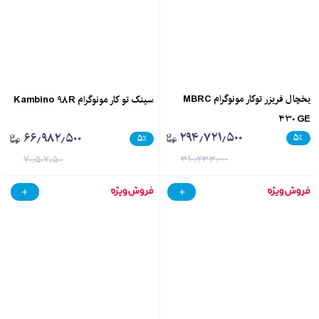
یخچال فریزر توکار مونوگرام MBRC
سینک تو کار مونوگرام Kambino 98R
430 GE
۲۹۴٫۷۲۱٫۵۰۰
۶۶٫۹۸۲٫۵۰۰
۵
٪
۵
٪
۳۱۰٫۲۳۳٫۰۰۰
۷۰٫۵۰۷٫۵۰۰