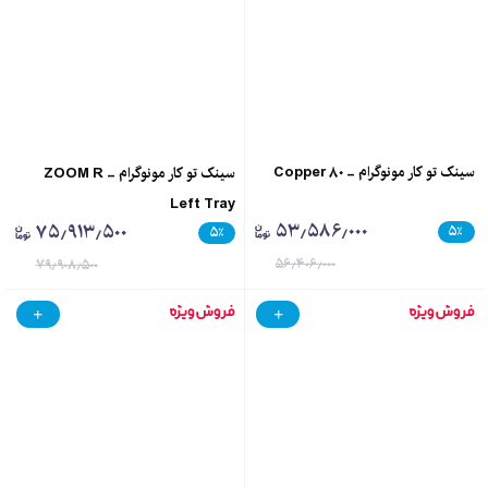
سینک تو کار مونوگرام - Copper 80
سینک تو کار مونوگرام - ZOOM R
Left Tray
۵۳٫۵۸۶٫۰۰۰
۷۵٫۹۱۳٫۵۰۰
۵
٪
۵
٪
۵۶٫۴۰۶٫۰۰۰
۷۹٫۹۰۸٫۵۰۰