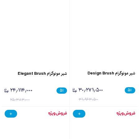
شیر مونوگرام Design Brush
شیر مونوگرام Elegant Brush
۳۰٫۲۷۱٫۵۰۰
۲۴٫۱۱۴٫۰۰۰
۵
٪
۵
٪
۳۱٫۹۶۳٫۵۰۰
۲۵٫۳۸۳٫۰۰۰