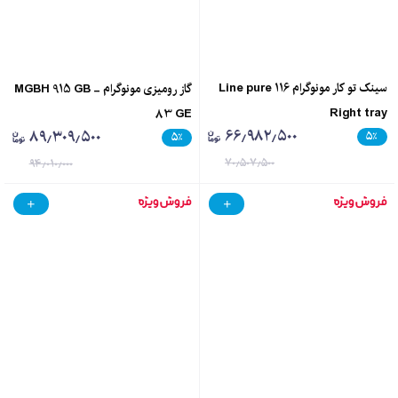
سینک تو کار مونوگرام Line pure 116
گاز رومیزی مونوگرام - MGBH 915 GB
Right tray
83 GE
۶۶٫۹۸۲٫۵۰۰
۸۹٫۳۰۹٫۵۰۰
۵
٪
۵
٪
۷۰٫۵۰۷٫۵۰۰
۹۴٫۰۱۰٫۰۰۰