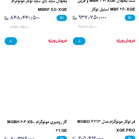
ست یخچال MBR 360 XGE و فریزر
یخچال ساید بای ساید توکار مونوگرام
MBF 260 XGE استیل توکار
MBRF 550 XGE
۹۳۷٫۷۵۰٫۰۰۰
۸۴۸٫۴۴۰٫۵۰۰
۵
٪
۵
٪
۹۸۷٫۱۰۵٫۰۰۰
۸۹۳٫۰۹۵٫۰۰۰
فر توکار مونوگرام مدل MGBO 7213
گاز رومیزی مونوگرام -MGBH 604 XS
XGE PRO
29 GE
۲۰۵٫۴۱۲٫۰۰۰
۸۰٫۳۷۹٫۰۰۰
۵
٪
۵
٪